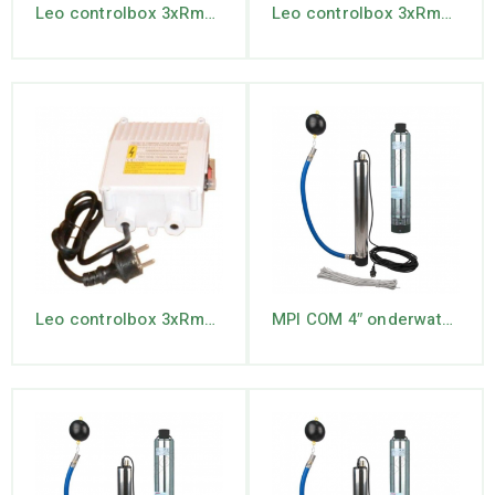
Leo controlbox 3xRm3/16
Leo controlbox 3xRm3/21
Leo controlbox 3xRm3/31
MPI COM 4″ onderwaterpomp met ingebouwde pumpcontrol en zijaansluiting