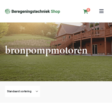
0
bronpompmotoren