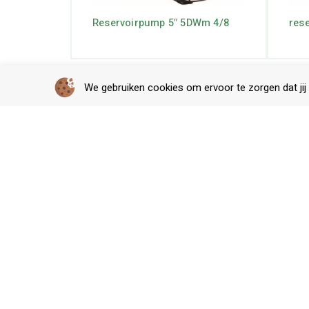
Reservoirpump 5″ 5DWm 4/8
res
We gebruiken cookies om ervoor te zorgen dat jij 
Contact
Klant
Veelg
Voort 5, 5521 PG, Eersel
Betal
info@beregeningstechniekshop.nl
Bezo
service@beregeningstechniekshop.nl
Reto
0497 571 291
Mijn 