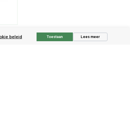
okie beleid
Toestaan
Lees meer
Niets missen?
n
Ontvang de laatste informatie over nieuwe
producten en exclusieve aanbiedingen.
"
*
" geeft vereiste velden aan
E-
mailadres
*