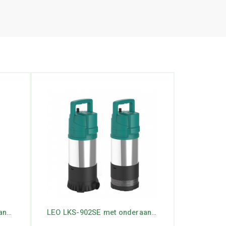
LEO LKS-1102SE-1 met zijaanzuiging/ drijvende aanzuiging
LEO LKS-902SE met onderaansluiting