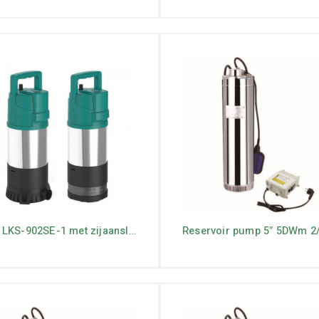
LEO LKS-902SE-1 met zijaansluiting/ drijvende aanzuiging
Reservoir pump 5″ 5DWm 2