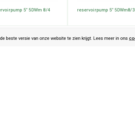
ervoirpump 5″ 5DWm 8/4
reservoirpump 5″ 5DWm8/3
de beste versie van onze website te zien krijgt. Lees meer in ons
co
enservice
Categorieën
estelde vragen (FAQ)
Alles voor zwem-vijver-fontei
en en terugbetalen
Beregening
rging
Bronpompen
ur aanvragen
Dompelpompen
account
Drukleidingsystemen