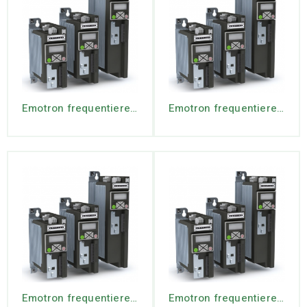
Emotron frequentiereg. VS30-40-013-20 3ph IP20 -5.5 kW (incl Key pad)
Emotron frequentiereg. VS30-40-1P3-20 3ph IP20 -0.37 kW (incl Key pad)
Emotron frequentiereg. VS30-40-2P4-20 3ph IP20 -0.75 kW (incl Key pad)
Emotron frequentiereg. VS30-40-3P2-20 3ph IP20 -1.1 kW (incl Key pad)