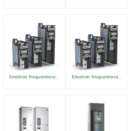
Emotron frequentiereg. VS30-40-3P9-20 3ph IP20 -1.5 kW (incl Key pad)
Emotron frequentiereg. VS30-40-5P6-20 3ph IP20 -2.2 kW (incl Key pad)