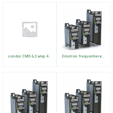
condor CMS 6,3 amp 4 – 6.3
Emotron frequentiereg. VS10-23-2P4-20 1ph IP20 -0.37 kW (incl Key pad)