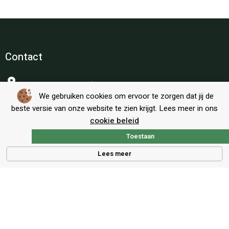
Contact
Voort 5, 5521 PG, Eersel
We gebruiken cookies om ervoor te zorgen dat jij de
info@beregeningstechniekshop.nl
beste versie van onze website te zien krijgt. Lees meer in ons
cookie beleid
service@beregeningstechniekshop.nl
Toestaan
0497 571 291
Lees meer
Volg ons
Informatie