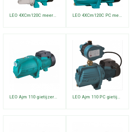
LEO 4XCm120C meerwaaierige RVS- jet pomp
LEO 4XCm120C PC meerwaaierige jet-pomp
LEO Ajm 110 gietijzeren JET-pomp
LEO Ajm 110 PC gietijzeren JET-pomp