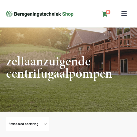
0
zelfaanzuigende
centrifugaalpompen