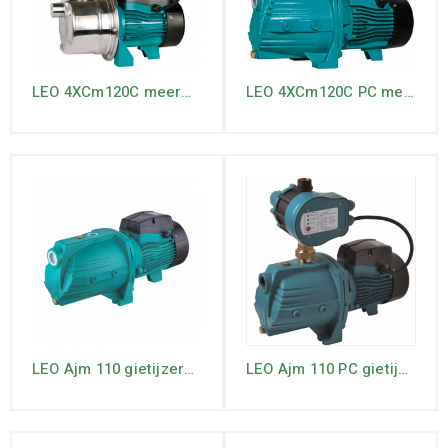
LEO 4XCm120C meerwaaierige RVS- jet pomp
LEO 4XCm120C PC meerwaaierige jet-pomp
LEO Ajm 110 gietijzeren JET-pomp
LEO Ajm 110 PC gietijzeren JET-pomp