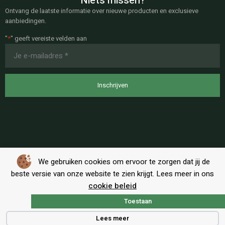
Niets missen?
Ontvang de laatste informatie over nieuwe producten en exclusieve
aanbiedingen.
"
*
" geeft vereiste velden aan
E-
mailadres
*
We gebruiken cookies om ervoor te zorgen dat jij de
beste versie van onze website te zien krijgt. Lees meer in ons
cookie beleid
Toestaan
Algemene voorwaarden
|
Privacy
Lees meer
Copyright © BT-Shop Alle rechten voorbehouden