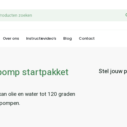
Over ons
Instructievideo’s
Blog
Contact
pomp startpakket
n olie en water tot 120 graden
rpompen.