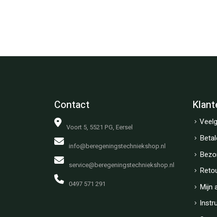
Contact
Klant
Veelg
Voort 5, 5521 PG, Eersel
Betal
info@beregeningstechniekshop.nl
Bezo
service@beregeningstechniekshop.nl
Reto
0497 571 291
Mijn 
Instr