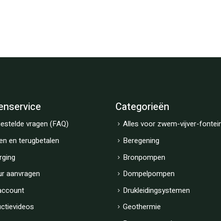
enservice
Categorieën
estelde vragen (FAQ)
Alles voor zwem-vijver-fontei
en en terugbetalen
Beregening
rging
Bronpompen
ur aanvragen
Dompelpompen
account
Drukleidingsystemen
uctievideos
Geothermie