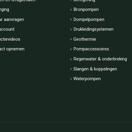
rging
Bronpompen
ur aanvragen
Dompelpompen
account
Drukleidingsystemen
uctievideos
Geothermie
act opnemen
Pompaccessoires
Regenwater & onderbreking
Slangen & koppelingen
Waterpompen