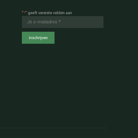
"
*
" geeft vereiste velden aan
E-
mailadres
*