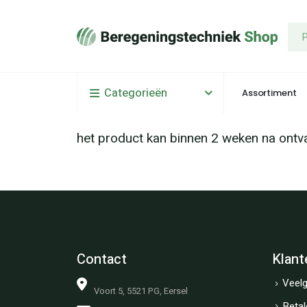
Categorieën
Assortiment
het product kan binnen 2 weken na ontv
Contact
Klant
Veelg
Voort 5, 5521 PG, Eersel
Betal