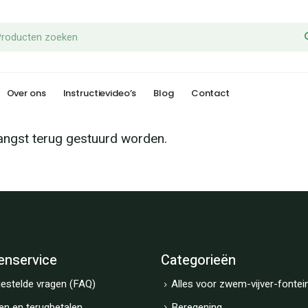
Over ons
Instructievideo’s
Blog
Contact
angst terug gestuurd worden.
enservice
Categorieën
estelde vragen (FAQ)
Alles voor zwem-vijver-fontei
en en terugbetalen
Beregening