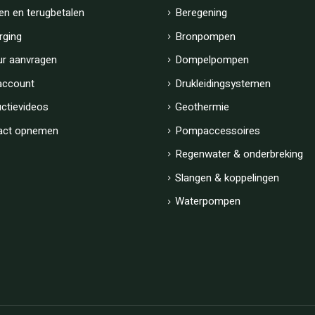
en en terugbetalen
Beregening
rging
Bronpompen
ur aanvragen
Dompelpompen
account
Drukleidingsystemen
uctievideos
Geothermie
act opnemen
Pompaccessoires
Regenwater & onderbreking
Slangen & koppelingen
Waterpompen