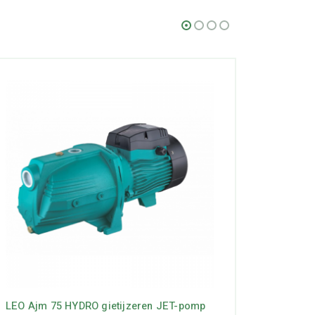
LEO Ajm 75 HYDRO gietijzeren JET-pomp
LEO ajm