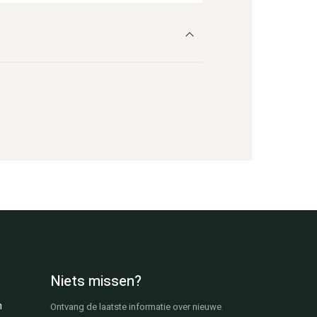
Niets missen?
n
Ontvang de laatste informatie over nieuwe