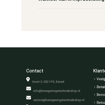
Contact
Klant
Veelg
Voort 5, 5521 PG, Eersel
Betal
info@beregeningstechniekshop.nl
Bezo
service@beregeningstechniekshop.nl
Reto