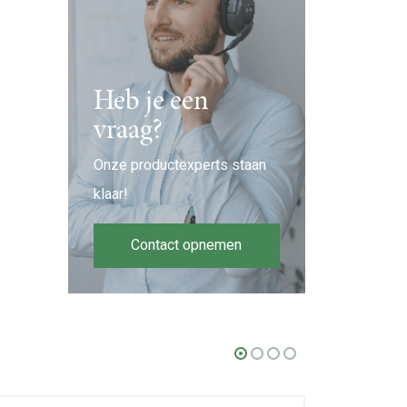
Heb je een
vraag?
Onze productexperts staan
klaar!
Contact opnemen