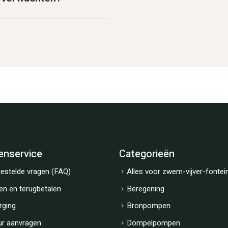
enservice
Categorieën
estelde vragen (FAQ)
Alles voor zwem-vijver-fontei
en en terugbetalen
Beregening
rging
Bronpompen
ur aanvragen
Dompelpompen