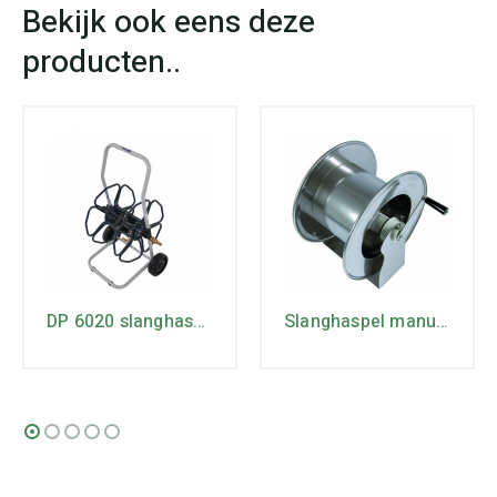
DP 6020 slanghaspelwagen
Slanghaspel manueel tot 20m 3/4 staal