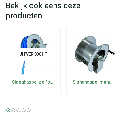
UITVERKOCHT
Slanghaspel zelfoprollend tot 40 m 3/4 staal gecoat 2-20 Bar 1″ Bu x 3/4 Bi
Slanghaspel manueel tot 25 m 1/2 staal