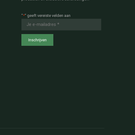
"
*
" geeft vereiste velden aan
E-
mailadres
*