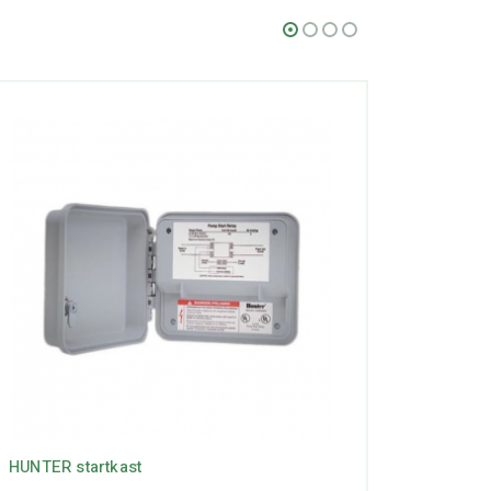
HUNTER startkast
Hunter 