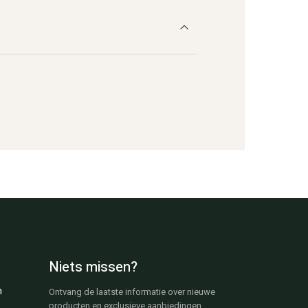
Niets missen?
n
Ontvang de laatste informatie over nieuwe
producten en exclusieve aanbiedingen.