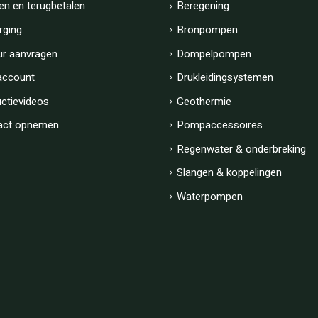
en en terugbetalen
Beregening
rging
Bronpompen
ur aanvragen
Dompelpompen
account
Drukleidingsystemen
uctievideos
Geothermie
act opnemen
Pompaccessoires
Regenwater & onderbreking
Slangen & koppelingen
Waterpompen