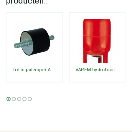
Trillingsdemper A50/40
VAREM hydrofoortank dia 55