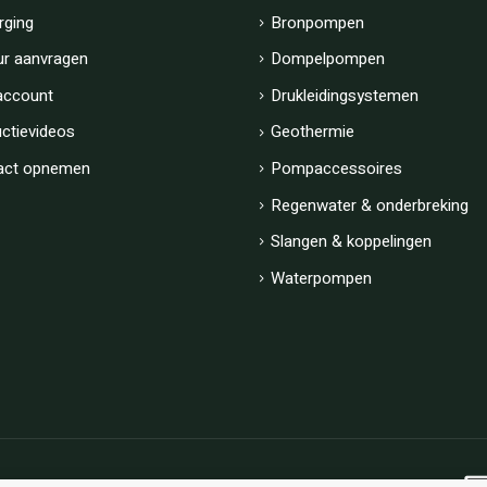
rging
Bronpompen
ur aanvragen
Dompelpompen
account
Drukleidingsystemen
uctievideos
Geothermie
act opnemen
Pompaccessoires
Regenwater & onderbreking
Slangen & koppelingen
Waterpompen