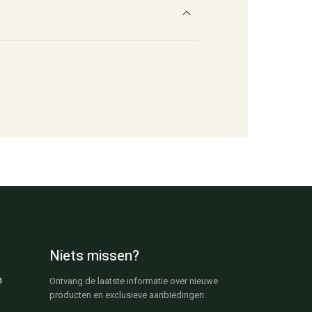
Niets missen?
n
Ontvang de laatste informatie over nieuwe
producten en exclusieve aanbiedingen.