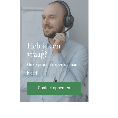
Heb je een
vraag?
Onze productexperts staan
klaar!
Contact opnemen