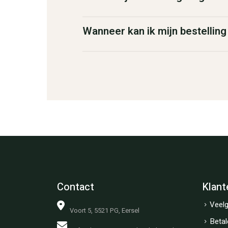
Wanneer kan ik mijn bestellin
Contact
Klant
Veelg
Voort 5, 5521 PG, Eersel
Betal