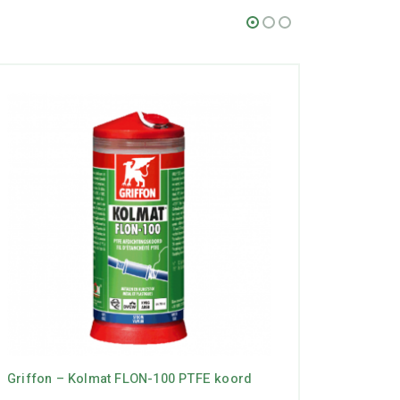
Griffon – Kolmat FLON-100 PTFE koord
XV 25 3-