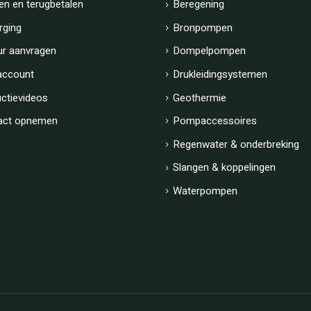
en en terugbetalen
Beregening
rging
Bronpompen
ur aanvragen
Dompelpompen
account
Drukleidingsystemen
uctievideos
Geothermie
act opnemen
Pompaccessoires
Regenwater & onderbreking
Slangen & koppelingen
Waterpompen