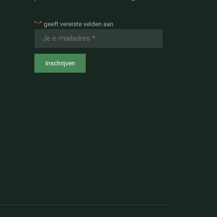
"
*
" geeft vereiste velden aan
E-
mailadres
*