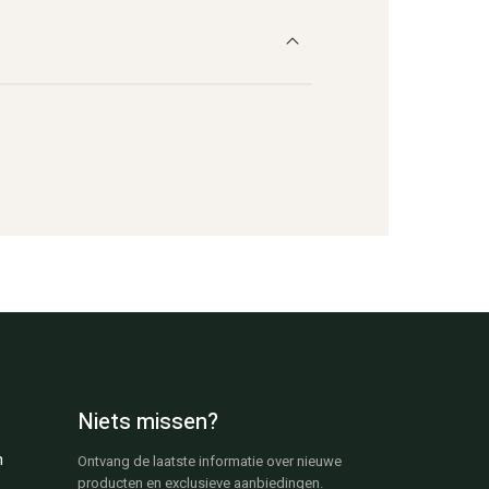
Niets missen?
n
Ontvang de laatste informatie over nieuwe
producten en exclusieve aanbiedingen.