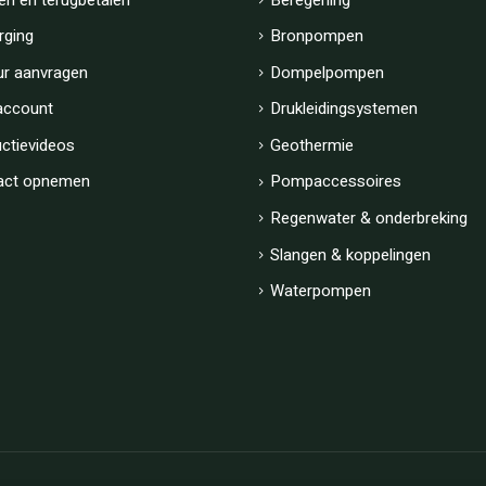
rging
Bronpompen
ur aanvragen
Dompelpompen
account
Drukleidingsystemen
uctievideos
Geothermie
act opnemen
Pompaccessoires
Regenwater & onderbreking
Slangen & koppelingen
Waterpompen