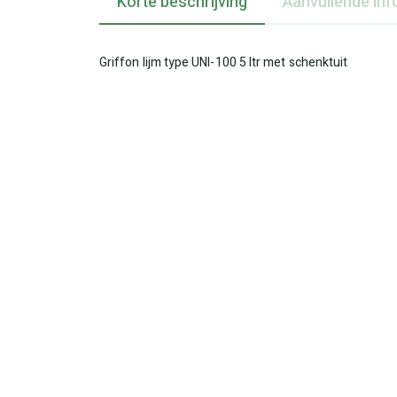
Korte beschrijving
Aanvullende inf
Griffon lijm type UNI-100 5 ltr met schenktuit