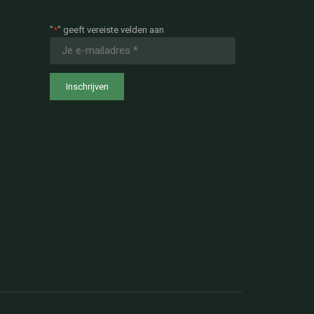
"
*
" geeft vereiste velden aan
E-
mailadres
*