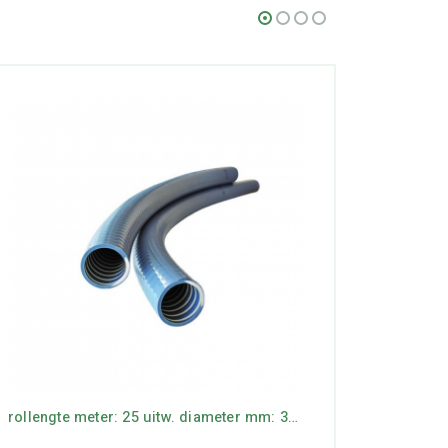
rollengte meter: 25 uitw. diameter mm: 32 werkdruk bar: 6
Griffon P