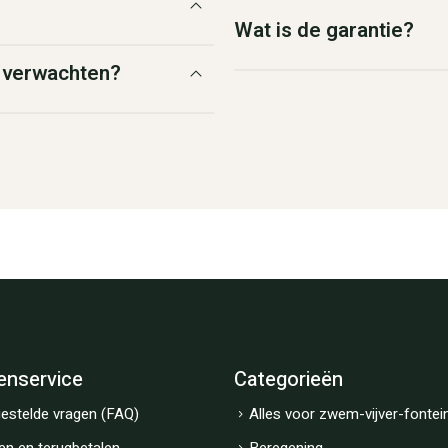
Wat is de garantie?
g verwachten?
enservice
Categorieën
estelde vragen (FAQ)
Alles voor zwem-vijver-fontei
en en terugbetalen
Beregening