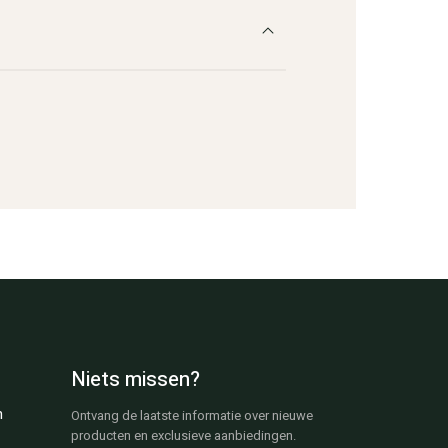
Niets missen?
n
Ontvang de laatste informatie over nieuwe
producten en exclusieve aanbiedingen.