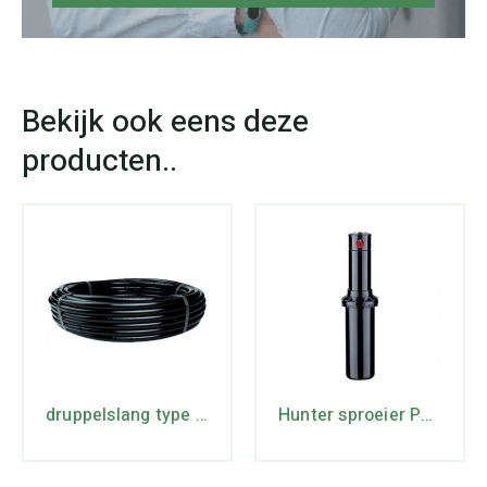
druppelslang type 16 rollengte 25 mtr. max lente 74 mtr.
Hunter sproeier PGP-ULTRA-12