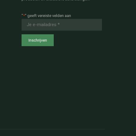
"
*
" geeft vereiste velden aan
E-
mailadres
*