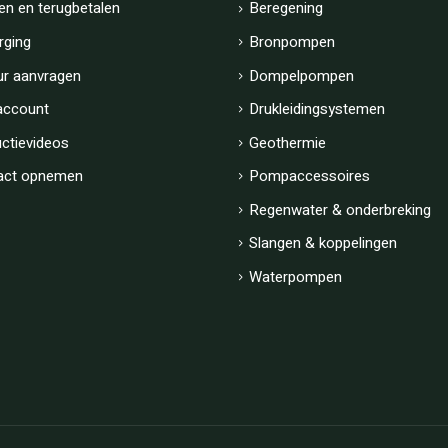
en en terugbetalen
Beregening
rging
Bronpompen
ur aanvragen
Dompelpompen
account
Drukleidingsystemen
uctievideos
Geothermie
act opnemen
Pompaccessoires
Regenwater & onderbreking
Slangen & koppelingen
Waterpompen