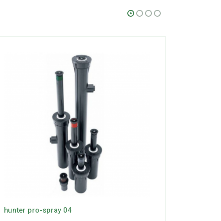
hunter pro-spray 04
hunter s