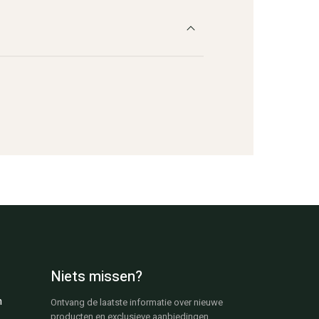
Niets missen?
n
Ontvang de laatste informatie over nieuwe
producten en exclusieve aanbiedingen.