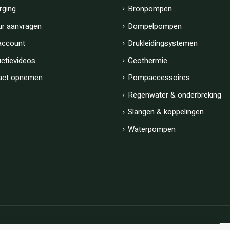
rging
Bronpompen
ur aanvragen
Dompelpompen
account
Drukleidingsystemen
uctievideos
Geothermie
act opnemen
Pompaccessoires
Regenwater & onderbreking
Slangen & koppelingen
Waterpompen