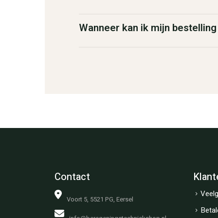
Wanneer kan ik mijn bestellin
Contact
Klant
Veelg
Voort 5, 5521 PG, Eersel
Betal