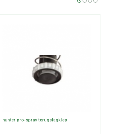
hunter pro-spray terugslagklep
hunter p