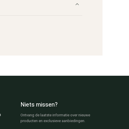
Niets missen?
n
Ontvang de laatste informatie over nieuwe
producten en exclusieve aanbiedingen.