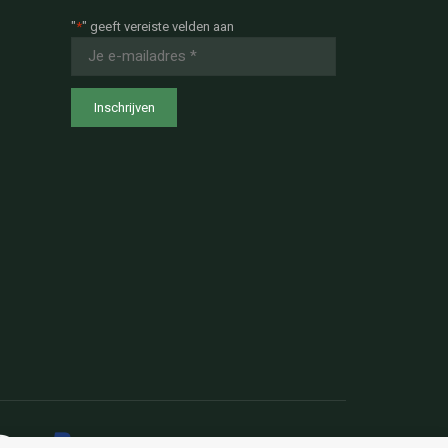
"
*
" geeft vereiste velden aan
E-
mailadres
*