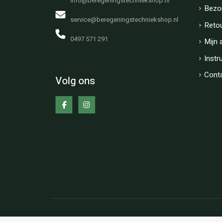
info@beregeningstechniekshop.nl
Bezo
service@beregeningstechniekshop.nl
Reto
0497 571 291
Mijn 
Instr
Cont
Volg ons