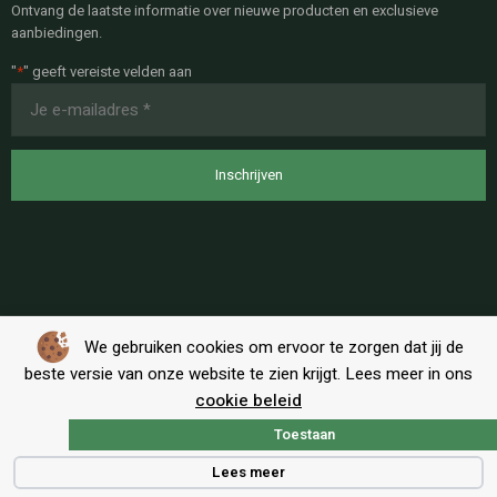
Ontvang de laatste informatie over nieuwe producten en exclusieve
aanbiedingen.
"
*
" geeft vereiste velden aan
E-
mailadres
*
We gebruiken cookies om ervoor te zorgen dat jij de
beste versie van onze website te zien krijgt. Lees meer in ons
cookie beleid
Toestaan
Algemene voorwaarden
|
Privacy
Lees meer
Copyright © BT-Shop Alle rechten voorbehouden