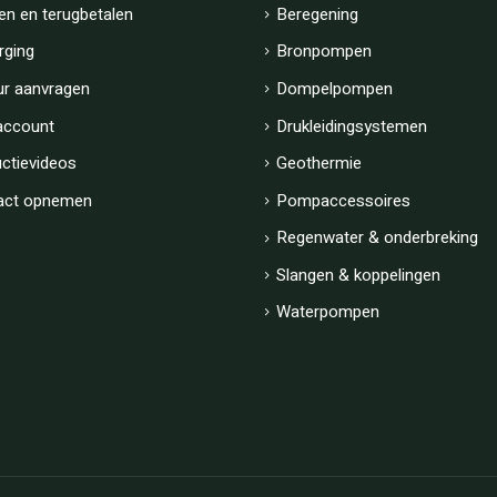
en en terugbetalen
Beregening
rging
Bronpompen
ur aanvragen
Dompelpompen
account
Drukleidingsystemen
uctievideos
Geothermie
act opnemen
Pompaccessoires
Regenwater & onderbreking
Slangen & koppelingen
Waterpompen