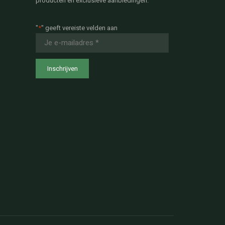
producten en exclusieve aanbiedingen.
"
*
" geeft vereiste velden aan
E-
mailadres
*