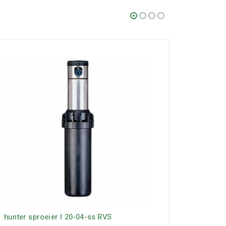
hunter sproeier I 20-04-ss RVS
Hunter 