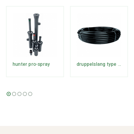
hunter pro-spray
druppelslang type 16-2 rollengte 50 mtr.