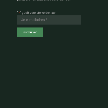
"
*
" geeft vereiste velden aan
E-
mailadres
*