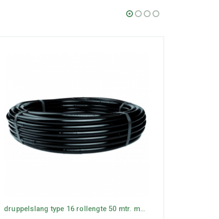
druppelslang type 16 rollengte 50 mtr. max lengte 44 mtr.
Hunter 