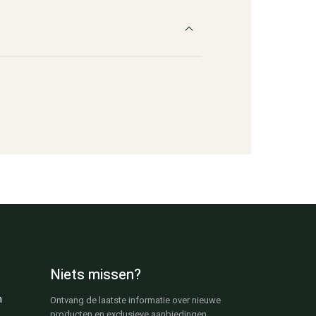
Niets missen?
n
Ontvang de laatste informatie over nieuwe
producten en exclusieve aanbiedingen.