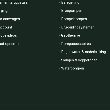
en en terugbetalen
Beregening
rging
Bronpompen
ur aanvragen
Dompelpompen
account
Drukleidingsystemen
uctievideos
Geothermie
act opnemen
Pompaccessoires
Regenwater & onderbreking
Slangen & koppelingen
Waterpompen