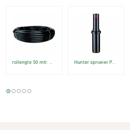
rollengte 50 mtr. max lengte 74 mtr
Hunter sproeier PGP-ULTRA-04