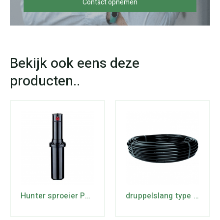
Contact opnemen
Hunter sproeier PGP-ULTRA-12
druppelslang type 16 rollengte 25 mtr. max lente 74 mtr.