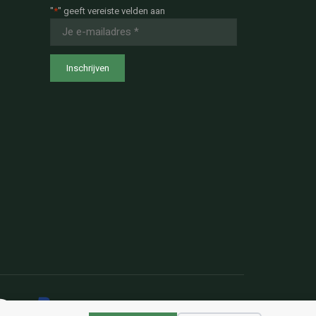
"
*
" geeft vereiste velden aan
E-
mailadres
*