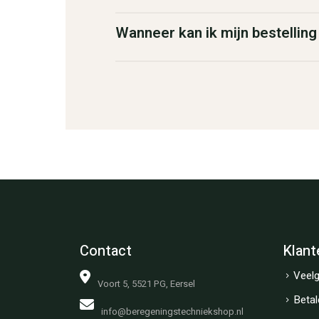
Wanneer kan ik mijn bestellin
Contact
Klant
Veelg
Voort 5, 5521 PG, Eersel
Betal
info@beregeningstechniekshop.nl