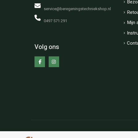
Bezo
service@beregeningstechniekshop.nl
Reto
0497 571 291
Mijn 
Instr
Cont
Volg ons
Copyright © BT-Shop Alle rechten voorbehouden