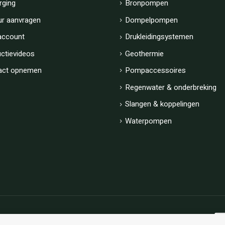
rging
Bronpompen
ur aanvragen
Dompelpompen
account
Drukleidingsystemen
uctievideos
Geothermie
act opnemen
Pompaccessoires
Regenwater & onderbreking
Slangen & koppelingen
Waterpompen
Algemene voorwaarden
|
Privacy