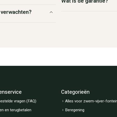
Wat is de garantie?
g verwachten?
enservice
Categorieën
estelde vragen (FAQ)
Alles voor zwem-vijver-fontei
en en terugbetalen
Beregening