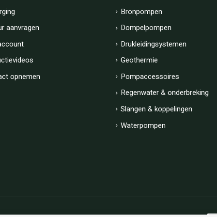
rging
Bronpompen
ur aanvragen
Dompelpompen
account
Drukleidingsystemen
uctievideos
Geothermie
act opnemen
Pompaccessoires
Regenwater & onderbreking
Slangen & koppelingen
Waterpompen