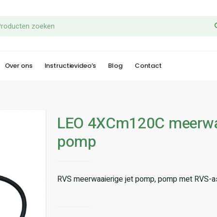
Over ons
Instructievideo’s
Blog
Contact
LEO 4XCm120C meerwaa
pomp
RVS meerwaaierige jet pomp, pomp met RVS-as 