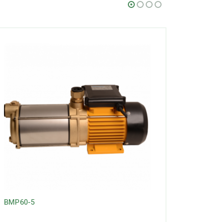
BMP60-5
LEO ajm