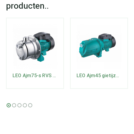
LEO Ajm75-s RVS JET-ppomp
LEO Ajm45 gietijzeren JET-pomp