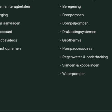
en en terugbetalen
Beregening
rging
Bronpompen
ur aanvragen
Dompelpompen
account
Drukleidingsystemen
uctievideos
Geothermie
act opnemen
Pompaccessoires
Regenwater & onderbreking
Slangen & koppelingen
Waterpompen