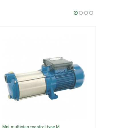
Mpi multistagecontrol type M
BMP170-