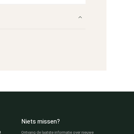
Niets missen?
n
Ontvang de laatste informatie over nieuwe