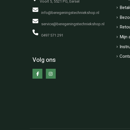
Voort 5, 5521 PG, Eersel
Betal
info@beregeningstechniekshop.nl
Bezo
service@beregeningstechniekshop.nl
Reto
0497 571 291
Mijn 
Instr
Cont
Volg ons