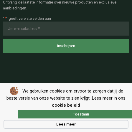
Ontvang de laatste informatie over nieuwe producten en exclusieve
aanbiedingen.
"
*
" geeft vereiste velden aan
E-
mailadres
*
We gebruiken cookies om ervoor te zorgen dat jij de
beste versie van onze website te zien krijgt. Lees meer in ons
cookie beleid
Toestaan
Algemene voorwaarden
|
Privacy
Lees meer
Copyright © BT-Shop Alle rechten voorbehouden