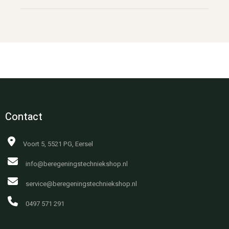
Contact
Voort 5, 5521 PG, Eersel
info@beregeningstechniekshop.nl
service@beregeningstechniekshop.nl
0497 571 291