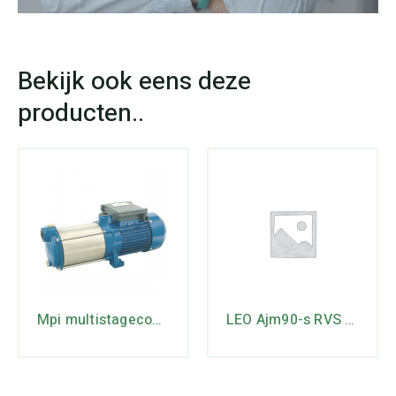
Mpi multistagecontrol type M
LEO Ajm90-s RVS JET-pomp