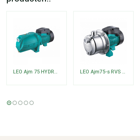
LEO Ajm 75 HYDRO gietijzeren JET-pomp
LEO Ajm75-s RVS JET-ppomp