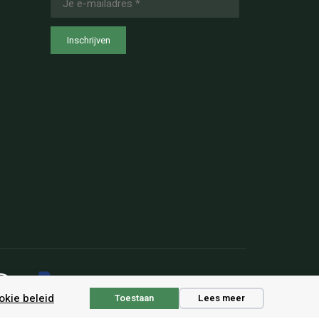
mailadres
*
okie beleid
Toestaan
Lees meer