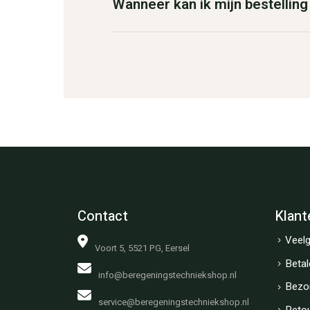
Wanneer kan ik mijn bestellin
Contact
Klant
Veelg
Voort 5, 5521 PG, Eersel
Betal
info@beregeningstechniekshop.nl
Bezo
service@beregeningstechniekshop.nl