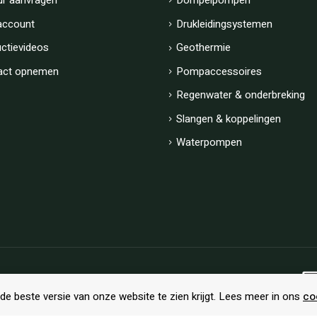
ur aanvragen
Dompelpompen
account
Drukleidingsystemen
uctievideos
Geothermie
act opnemen
Pompaccessoires
Regenwater & onderbreking
Slangen & koppelingen
Waterpompen
Algemene voorwaarden
|
Privacy
de beste versie van onze website te zien krijgt. Lees meer in ons
co