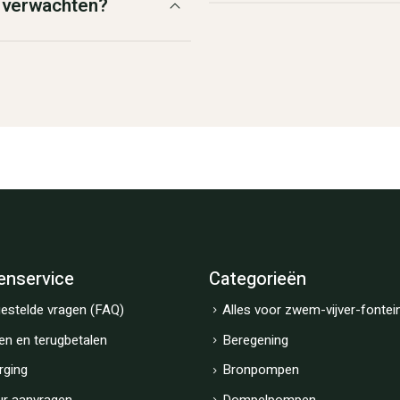
g verwachten?
enservice
Categorieën
estelde vragen (FAQ)
Alles voor zwem-vijver-fontei
en en terugbetalen
Beregening
rging
Bronpompen