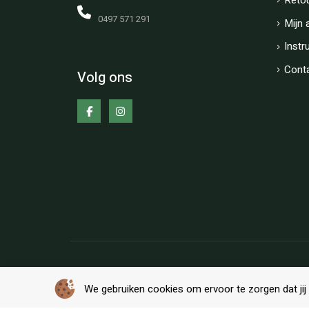
Reto
0497 571 291
Mijn 
Instr
Cont
Volg ons
Copyright © BT-Shop Alle rechten voorbehouden
We gebruiken cookies om ervoor te zorgen dat jij 