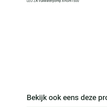
LEO ZA vuilwaterpomp XHSm1500