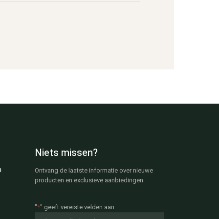
Niets missen?
n
Ontvang de laatste informatie over nieuwe
producten en exclusieve aanbiedingen.
"
*
" geeft vereiste velden aan
E-