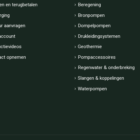
en en terugbetalen
Beregening
rging
Bronpompen
ur aanvragen
Dompelpompen
account
Drukleidingsystemen
uctievideos
Geothermie
act opnemen
Pompaccessoires
Regenwater & onderbreking
Slangen & koppelingen
Waterpompen