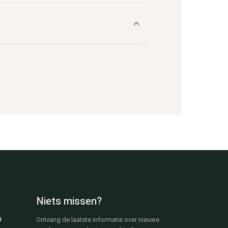
Niets missen?
n
Ontvang de laatste informatie over nieuwe