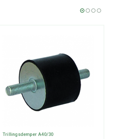
Trillingsdemper A40/30
Trilling