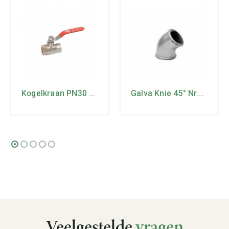
Kogelkraan PN30 RVS hendel 2x 1″ binnendraad
Galva Knie 45° Nr.120
Veelgestelde
vragen