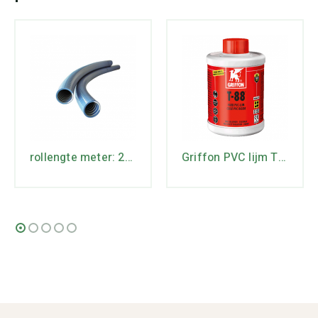
rollengte meter: 25 uitw. diameter mm: 32 werkdruk bar: 6
Griffon PVC lijm T 88 250 ml.