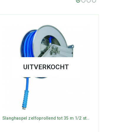
UITVERKOCHT
Slanghaspel zelfoprollend tot 35 m 1/2 staal gecoat 2-200 Bar 1/2 Bu x 1/2 Bi