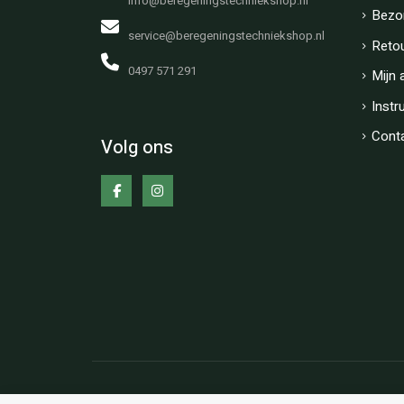
info@beregeningstechniekshop.nl
Bezo
service@beregeningstechniekshop.nl
Reto
0497 571 291
Mijn 
Instr
Cont
Volg ons