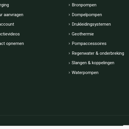
rging
Bronpompen
ur aanvragen
Dompelpompen
account
Drukleidingsystemen
uctievideos
Geothermie
act opnemen
Pompaccessoires
Regenwater & onderbreking
Slangen & koppelingen
Waterpompen