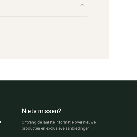
Niets missen?
n
Ontvang de laatste informatie over nieuwe
producten en exclusieve aanbiedingen.