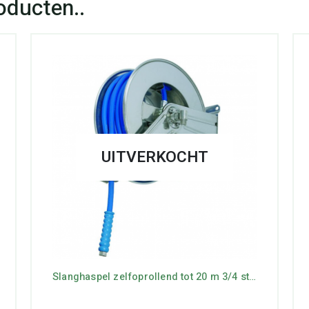
UITVERKOCHT
Slanghaspel zelfoprollend tot 20 m 3/4 staal gecoat 2-20 Bar 1″ Bu x 3/4 Bi