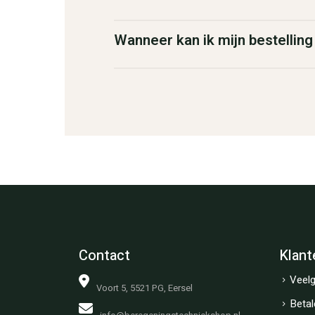
Wanneer kan ik mijn bestellin
Contact
Klant
Veelg
Voort 5, 5521 PG, Eersel
Betal