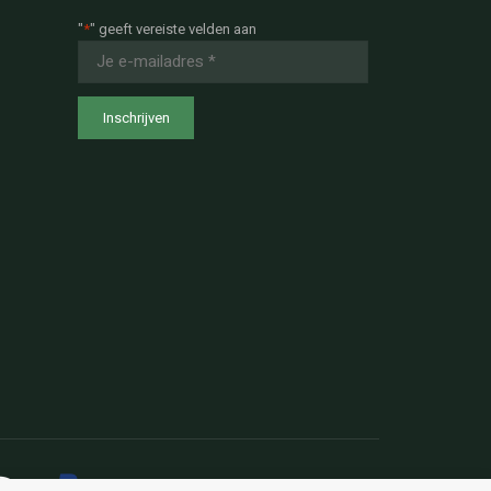
"
*
" geeft vereiste velden aan
E-
mailadres
*