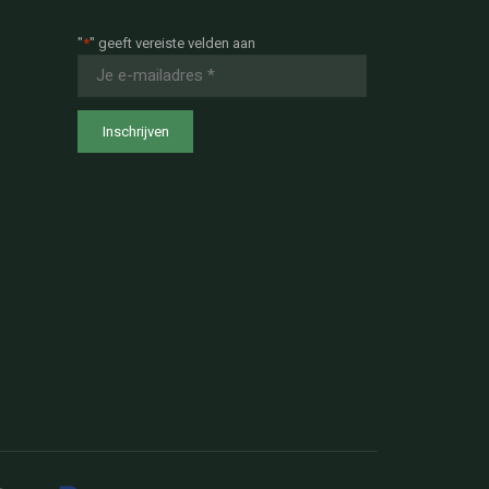
"
*
" geeft vereiste velden aan
E-
mailadres
*