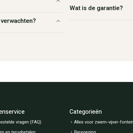
Wat is de garantie?
g verwachten?
enservice
Categorieën
estelde vragen (FAQ)
Alles voor zwem-vijver-fontei
en en terugbetalen
Beregening