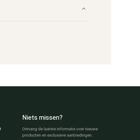
Niets missen?
n
Ontvang de laatste informatie over nieuwe
producten en exclusieve aanbiedingen.