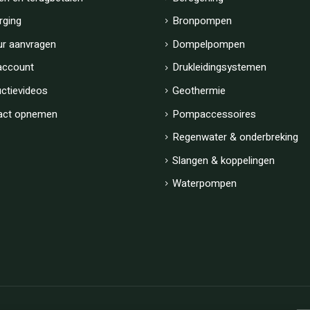
rging
Bronpompen
ur aanvragen
Dompelpompen
account
Drukleidingsystemen
uctievideos
Geothermie
act opnemen
Pompaccessoires
Regenwater & onderbreking
Slangen & koppelingen
Waterpompen