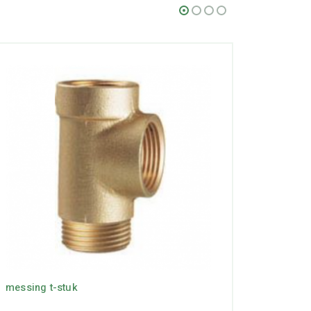
messing t-stuk
Trilling