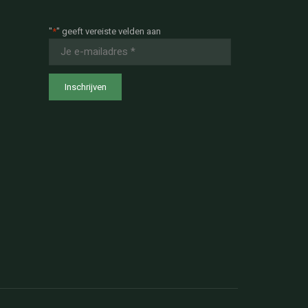
"
*
" geeft vereiste velden aan
E-
mailadres
*