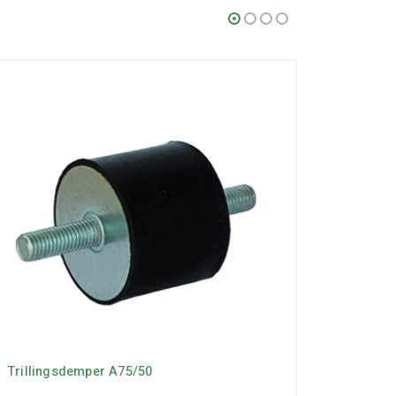
Trillingsdemper A75/50
Trilling