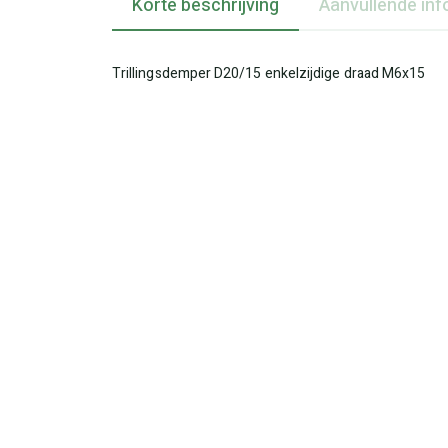
Korte beschrijving
Aanvullende inf
Trillingsdemper D20/15 enkelzijdige draad M6x15