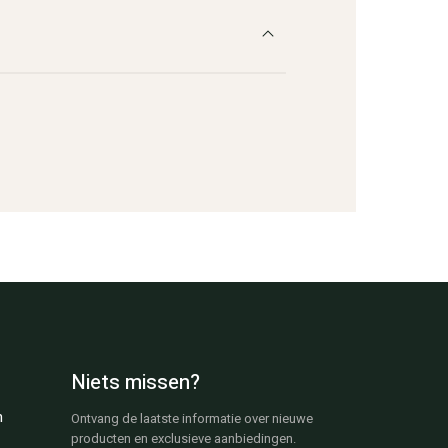
Niets missen?
n
Ontvang de laatste informatie over nieuwe
producten en exclusieve aanbiedingen.