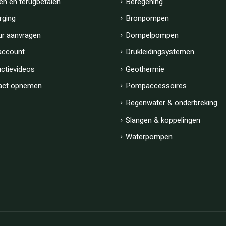
en en terugbetalen
Beregening
rging
Bronpompen
ur aanvragen
Dompelpompen
account
Drukleidingsystemen
uctievideos
Geothermie
act opnemen
Pompaccessoires
Regenwater & onderbreking
Slangen & koppelingen
Waterpompen