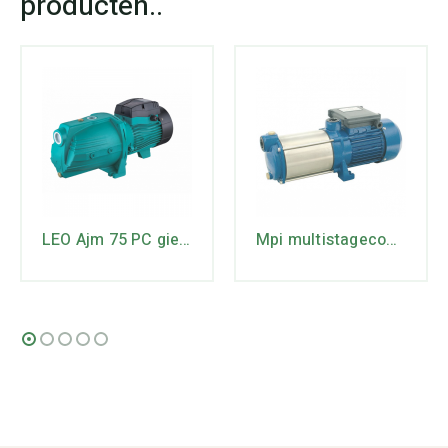
LEO Ajm 75 PC gietijzeren JET pomp
Mpi multistagecontrol type M