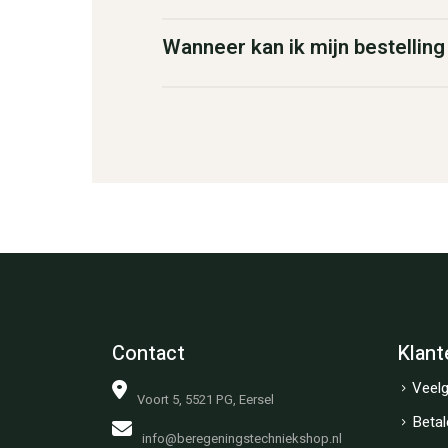
Wanneer kan ik mijn bestellin
Contact
Klant
Veelg
Voort 5, 5521 PG, Eersel
Betal
info@beregeningstechniekshop.nl