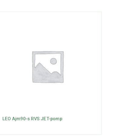
LEO Ajm90-s RVS JET-pomp
LEO Ajm 