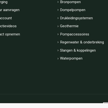
rging
Bronpompen
ur aanvragen
Dompelpompen
account
Drukleidingsystemen
uctievideos
Geothermie
act opnemen
Pompaccessoires
Regenwater & onderbreking
Slangen & koppelingen
Waterpompen
Algemene voorwaarden
|
Privacy