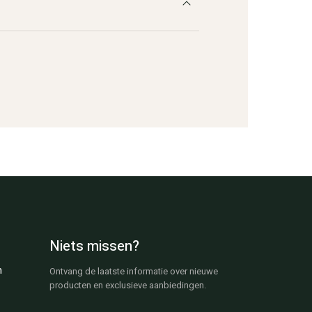
Niets missen?
n
Ontvang de laatste informatie over nieuwe
producten en exclusieve aanbiedingen.