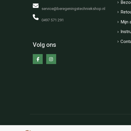
Bezo
service@beregeningstechniekshop.nl
Reto
0497 571 291
Mijn 
Instr
Cont
Volg ons
Copyright © BT-Shop Alle rechten voorbehouden