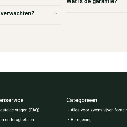
Wat is de garantie?
g verwachten?
enservice
Categorieën
estelde vragen (FAQ)
Alles voor zwem-vijver-fontei
en en terugbetalen
Beregening