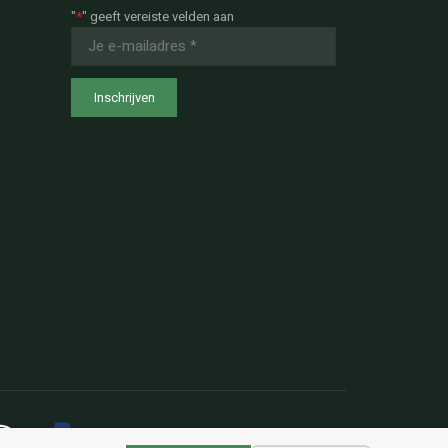
"
*
" geeft vereiste velden aan
E-
mailadres
*