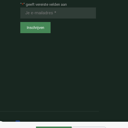
"
*
" geeft vereiste velden aan
E-
mailadres
*