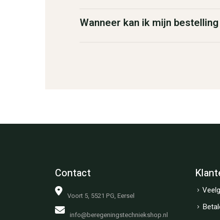
Wanneer kan ik mijn bestellin
Contact
Klant
Veelg
Voort 5, 5521 PG, Eersel
Betal
info@beregeningstechniekshop.nl