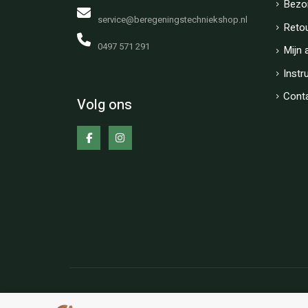
Bezo
service@beregeningstechniekshop.nl
Reto
0497 571 291
Mijn 
Instr
Cont
Volg ons
Copyright © BT-Shop Alle rechten voorbehouden