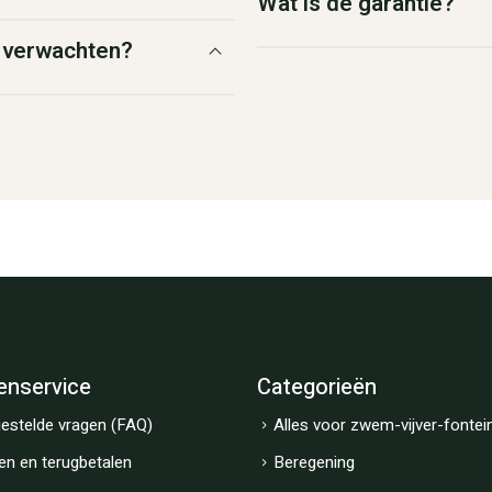
Wat is de garantie?
g verwachten?
enservice
Categorieën
estelde vragen (FAQ)
Alles voor zwem-vijver-fontei
en en terugbetalen
Beregening