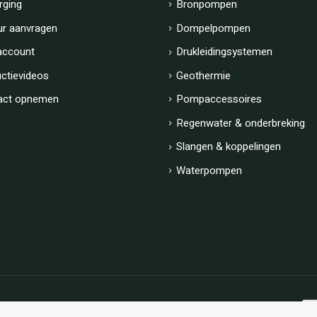
rging
Bronpompen
ur aanvragen
Dompelpompen
account
Drukleidingsystemen
uctievideos
Geothermie
act opnemen
Pompaccessoires
Regenwater & onderbreking
Slangen & koppelingen
Waterpompen
Algemene voorwaarden
|
Privacy