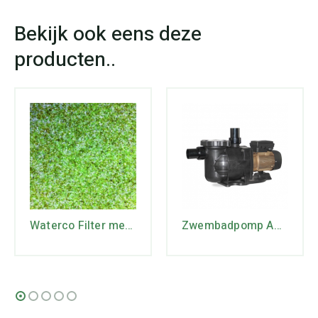
Waterco Filter media 16/30 , 0.5-1 mm , zak 20kg
Zwembadpomp AUBIA GOLD 1100 – 1,1 KW – 1 x 230V