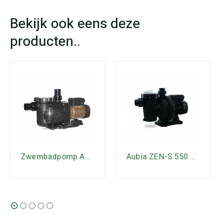
Zwembadpomp AUBIA GOLD 1100 – 1,1 KW – 1 x 230V
Aubia ZEN-S 550 – 0.55kW – 15m³/h – 230/400V